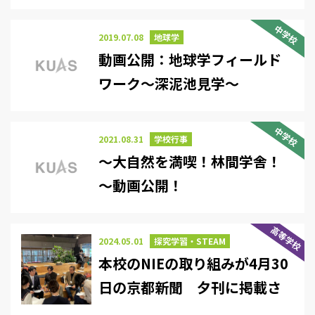
中学校
2019.07.08
地球学
動画公開：地球学フィールド
ワーク～深泥池見学～
中学校
2021.08.31
学校行事
～大自然を満喫！林間学舎！
～動画公開！
高等学校
2024.05.01
探究学習・STEAM
本校のNIEの取り組みが4月30
日の京都新聞 夕刊に掲載さ
れました