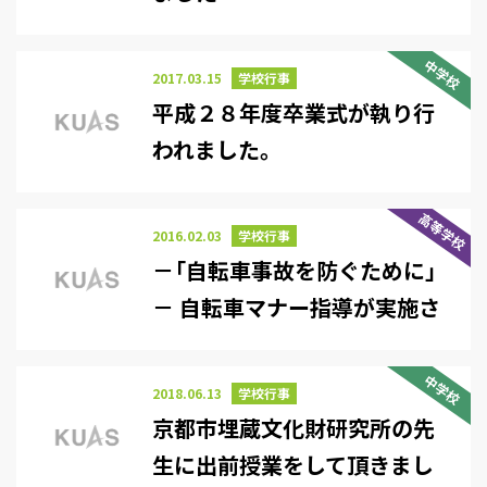
中学校
2017.03.15
学校行事
平成２８年度卒業式が執り行
われました。
高等学校
2016.02.03
学校行事
－「自転車事故を防ぐために」
－ 自転車マナー指導が実施さ
れました。
中学校
2018.06.13
学校行事
京都市埋蔵文化財研究所の先
生に出前授業をして頂きまし