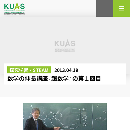
検索
探究学習・STEAM
2013.04.19
数学の伸長講座『超数学』の第１回目