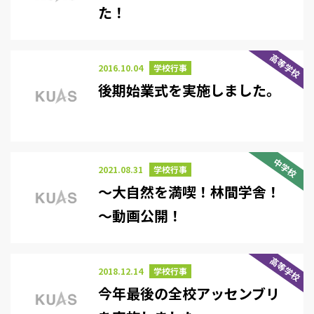
た！
高等学校
2016.10.04
学校行事
後期始業式を実施しました。
中学校
2021.08.31
学校行事
～大自然を満喫！林間学舎！
～動画公開！
高等学校
2018.12.14
学校行事
今年最後の全校アッセンブリ