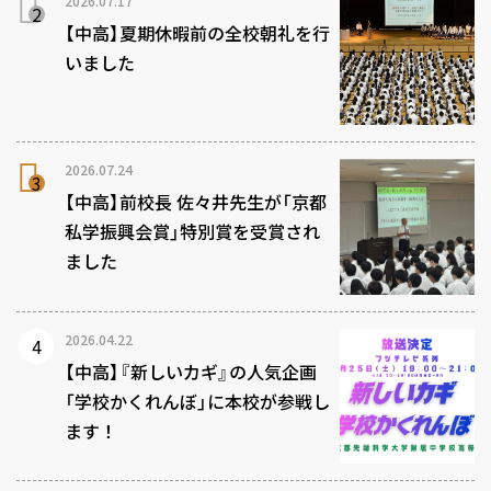
2026.07.17
【中高】夏期休暇前の全校朝礼を行
いました
2026.07.24
【中高】前校長 佐々井先生が「京都
私学振興会賞」特別賞を受賞され
ました
2026.04.22
【中高】『新しいカギ』の人気企画
「学校かくれんぼ」に本校が参戦し
ます！