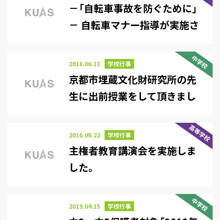
－「自転車事故を防ぐために」
－ 自転車マナー指導が実施さ
れました。
中学校
2018.06.13
学校行事
京都市埋蔵文化財研究所の先
生に出前授業をして頂きまし
た。
高等学校
2016.06.22
学校行事
主権者教育講演会を実施しま
した。
中学校
2019.04.15
学校行事