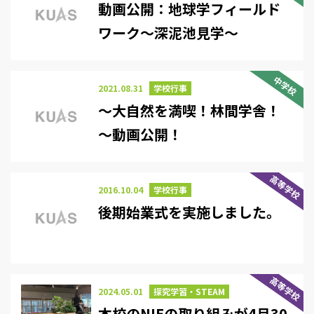
動画公開：地球学フィールド
ワーク～深泥池見学～
中学校
2021.08.31
学校行事
～大自然を満喫！林間学舎！
～動画公開！
高等学校
2016.10.04
学校行事
後期始業式を実施しました。
高等学校
2024.05.01
探究学習・STEAM
本校のNIEの取り組みが4月30