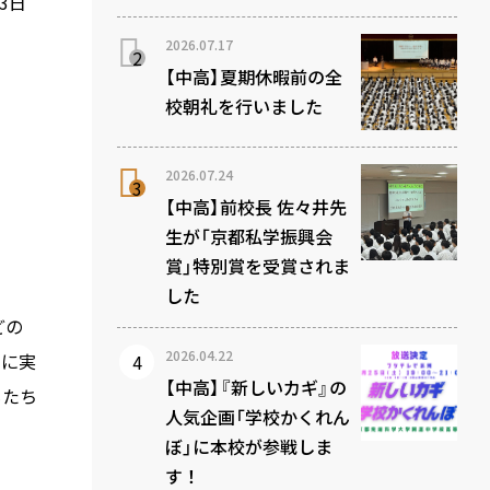
3日
2026.07.17
【中高】夏期休暇前の全
校朝礼を行いました
2026.07.24
【中高】前校長 佐々井先
生が「京都私学振興会
賞」特別賞を受賞されま
した
どの
2026.04.22
末に実
【中高】『新しいカギ』の
もたち
人気企画「学校かくれん
ぼ」に本校が参戦しま
す！