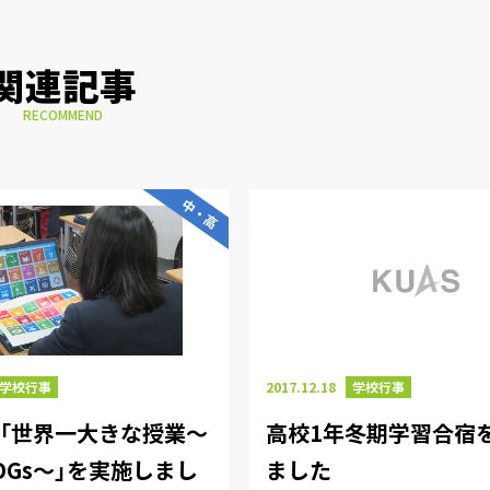
関連記事
RECOMMEND
中・高
学校行事
2017.12.18
学校行事
 版「世界一大きな授業～
高校1年冬期学習合宿
DGs～」を実施しまし
ました