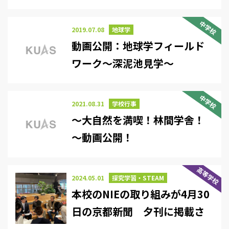
中学校
2019.07.08
地球学
動画公開：地球学フィールド
ワーク～深泥池見学～
中学校
2021.08.31
学校行事
～大自然を満喫！林間学舎！
～動画公開！
高等学校
2024.05.01
探究学習・STEAM
本校のNIEの取り組みが4月30
日の京都新聞 夕刊に掲載さ
れました