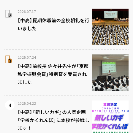
2026.07.17
【中高】夏期休暇前の全校朝礼を行
いました
2026.07.24
【中高】前校長 佐々井先生が「京都
私学振興会賞」特別賞を受賞され
ました
2026.04.22
【中高】『新しいカギ』の人気企画
「学校かくれんぼ」に本校が参戦し
ます！