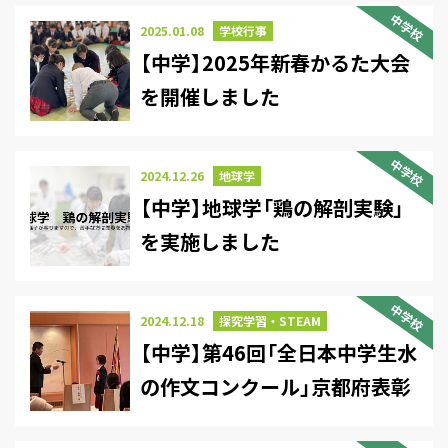
中学校
2025.01.08
学校行事
【中学】2025年新春かるた大会
を開催しました
中学校
2024.12.26
地球学
【中学】地球学「鶏の解剖実験」
を実施しました
中学校
2024.12.18
探究学習・STEAM
【中学】第46回「全日本中学生水
の作文コンクール」京都府表彰
式が行われました