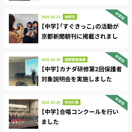
た
中学校
2025.02.22
地球学
【中学】「すぐきっこ」の活動が
京都新聞朝刊に掲載されまし
た
中学校
2025.02.20
国際関連事業
【中学】カナダ研修第2回保護者
対象説明会を実施しました
中学校
2025.02.20
学校行事
【中学】合唱コンクールを行い
ました