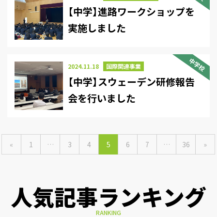
【中学】進路ワークショップを
実施しました
中学校
2024.11.18
国際関連事業
【中学】スウェーデン研修報告
会を行いました
«
1
…
3
4
5
6
7
…
36
»
人気記事ランキング
RANKING