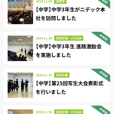
中学校
2024.12.06
地球学
【中学】中学3年生がニデック本
社を訪問しました
中学校
2024.11.26
探究学習・STEAM
【中学】中学3年生 進路激励会
を実施しました
中学校
2024.11.25
学校行事
【中学】第25回写生大会表彰式
を行いました
中学校
2024.11.20
探究学習・STEAM