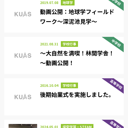
中学校
2019.07.08
地球学
動画公開：地球学フィールド
ワーク～深泥池見学～
中学校
2021.08.31
学校行事
～大自然を満喫！林間学舎！
～動画公開！
高等学校
2016.10.04
学校行事
後期始業式を実施しました。
高等学校
2024.05.01
探究学習・STEAM