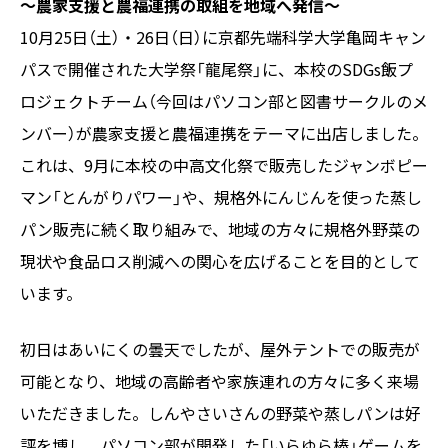
～農家支援と農福連携の取組を地域へ発信～
10月25日（土）・26日（日）に京都先端科学大学亀岡キャン
パスで開催された大学祭「龍尾祭」に、本校のSDGs飯プ
ロジェクトチーム（今回はパソコン部と図書サークルのメ
ンバー）が農家支援と農福連携をテーマに出店しました。
これは、9月に本校の中高文化祭で販売したジャンボピー
マン「とんがりパワー」や、規格外にんじんを使った蒸し
パン販売に続く取り組みで、地域の方々に規格外野菜の
現状や食品ロス削減への関心を広げることを目的として
います。
初日はあいにくの曇天でしたが、屋外テントでの販売が
可能となり、地域の高齢者や家族連れの方々に多く来場
いただきました。しんやさいさんの野菜や蒸しパンは好
評を博し、パソコン部が開発した「いらゆら棒」ゲームを