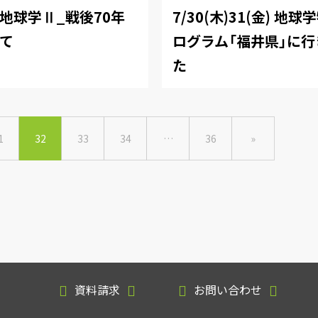
土)地球学Ⅱ_戦後70年
7/30(木)31(金) 地
て
ログラム「福井県」に
た
1
32
33
34
…
36
»
資料請求
お問い合わせ