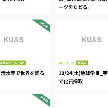
ーツをたどる」
中学校
探究学習・STEAM
2015.11.01
地球学
（日）清水寺で世界を語る
10/24(土)地球学Ⅲ_
で化石採取
中学校