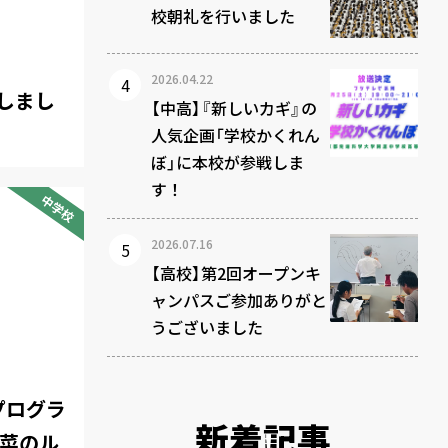
校朝礼を行いました
2026.04.22
しまし
【中高】『新しいカギ』の
人気企画「学校かくれん
ぼ」に本校が参戦しま
す！
中学校
2026.07.16
【高校】第2回オープンキ
ャンパスご参加ありがと
うございました
別プログラ
新着記事
野菜のル