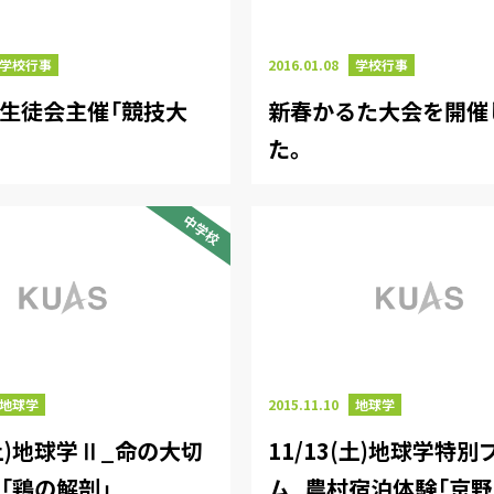
学校行事
2016.01.08
学校行事
金)生徒会主催「競技大
新春かるた大会を開催
た。
中学校
地球学
2015.11.10
地球学
(土)地球学Ⅱ_命の大切
11/13(土)地球学特
「鶏の解剖」
ム_農村宿泊体験「京