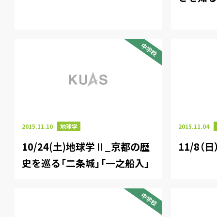
中学校
2015.11.10
地球学
2015.11.04
10/24(土)地球学Ⅱ_京都の歴
11/8
史を巡る「二条城」「一之船入」
中学校