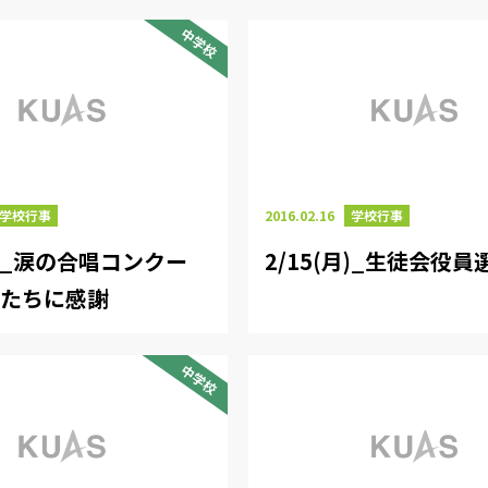
中学校
学校行事
2016.02.16
学校行事
水)_涙の合唱コンクー
2/15(月)_生徒会役員
徒たちに感謝
中学校