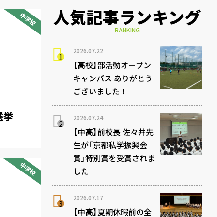
人気記事ランキング
中学校
RANKING
2026.07.22
【高校】部活動オープン
キャンパス ありがとう
ございました！
選挙
2026.07.24
【中高】前校長 佐々井先
生が「京都私学振興会
賞」特別賞を受賞されま
中学校
した
2026.07.17
【中高】夏期休暇前の全